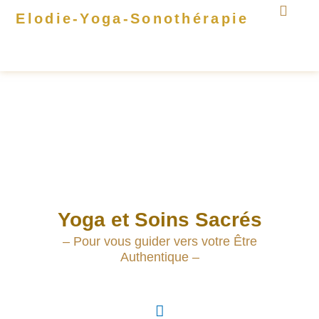
Aller
Elodie-Yoga-Sonothérapie
au
Un peu de moi
contenu
Yoga et Soins Sacrés
– Pour vous guider vers votre Être
Authentique –