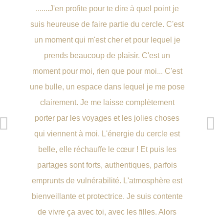
.......J'en profite pour te dire à quel point je
El
suis heureuse de faire partie du cercle. C'est
bien
un moment qui m'est cher et pour lequel je
prends beaucoup de plaisir. C'est un
moment pour moi, rien que pour moi... C'est
b
une bulle, un espace dans lequel je me pose
clairement. Je me laisse complètement
c
porter par les voyages et les jolies choses
pui
qui viennent à moi. L'énergie du cercle est
a
belle, elle réchauffe le cœur ! Et puis les
partages sont forts, authentiques, parfois
emprunts de vulnérabilité. L'atmosphère est
bienveillante et protectrice. Je suis contente
PO
de vivre ça avec toi, avec les filles. Alors