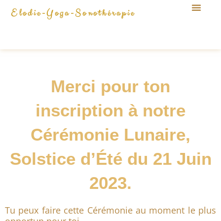
Aller
Elodie-Yoga-Sonothérapie
au
contenu
Merci pour ton
inscription à notre
Cérémonie Lunaire,
Solstice d’Été du 21 Juin
2023.
Tu peux faire cette Cérémonie au moment le plus